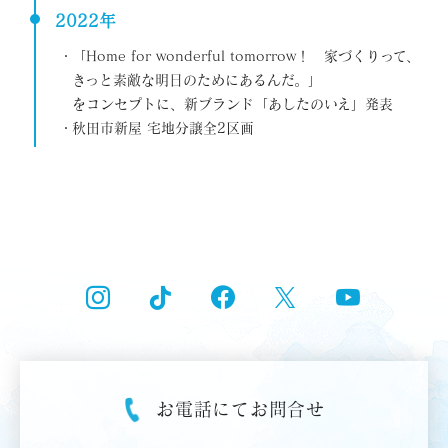
2022年
「Home for wonderful tomorrow！ 家づくりって、
きっと素敵な明日のためにあるんだ。」
をコンセプトに、新ブランド「あしたのいえ」発表
秋田市新屋 宅地分譲全2区画
Instagram
Tik Tok
Facebook
X
YouT
お電話にて
お問合せ